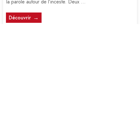
la parole autour de l’inceste. Deux ...
Découvrir
OUVERTURE DE SAISON AVEC
ART’CADE 2025