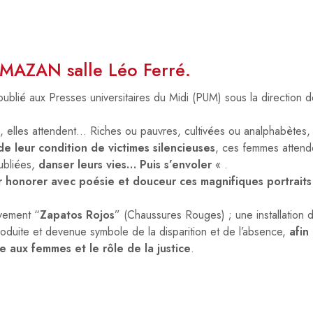
AZAN salle Léo Ferré.
blié aux Presses universitaires du Midi (PUM) sous la direction d
 elles attendent… Riches ou pauvres, cultivées ou analphabètes, 
de leur condition de victimes silencieuses
, ces femmes attende
oubliées,
danser leurs vies… Puis s’envoler
« .
r honorer avec poésie et douceur ces magnifiques portraits
uvement “
Zapatos Rojos
” (Chaussures Rouges) ; une installation de
oduite et devenue symbole de la disparition et de l’absence,
afin
te aux femmes et le rôle de la justice
.