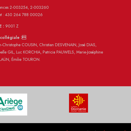
cences 2-003254, 2-003260
et : 430 264 788 00026
E :
9001 Z
 collégiale :
n-Christophe COUSIN, Christian DESVENAIN, José DIAS,
belle GIL, Luc KORCHIA, Patricia PAUWELS, Marie-Joséphine
LAÜN, Émilie TOURON.