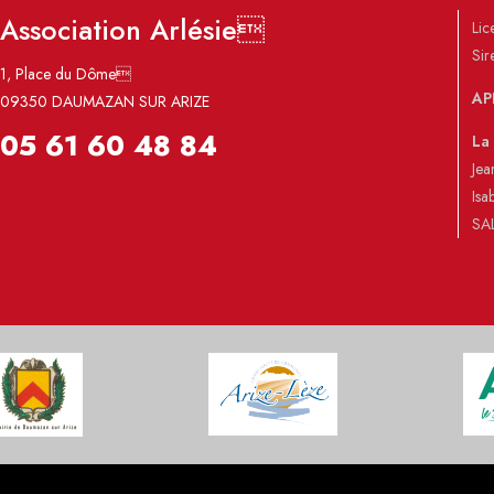
Association Arlésie
Li
Sir
1, Place du Dôme
AP
09350 DAUMAZAN SUR ARIZE
05 61 60 48 84
La
Jea
Isa
SA