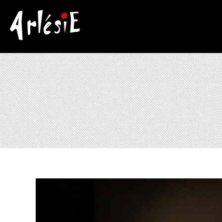
Arlésie
Association Cuturelle Ariégoise