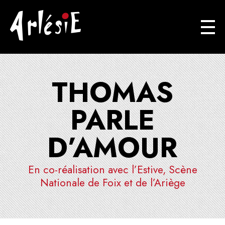
Arlésie
Association Cuturelle Ariégoise
THOMAS
PARLE
D’AMOUR
En co-réalisation avec l’Estive, Scène
Nationale de Foix et de l’Ariège