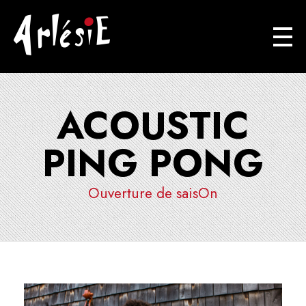
Arlésie
Association Cuturelle Ariégoise
ACOUSTIC
PING PONG
Ouverture de saisOn