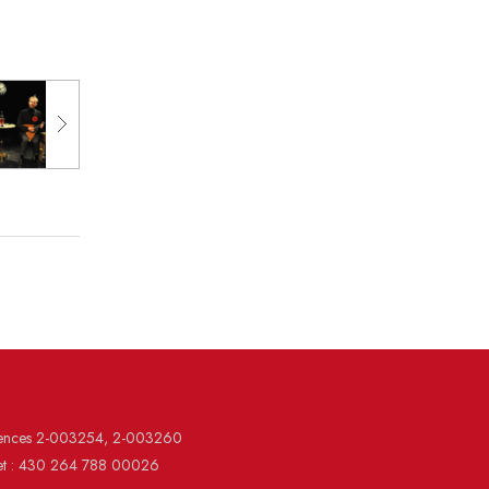
cences 2-003254, 2-003260
et : 430 264 788 00026