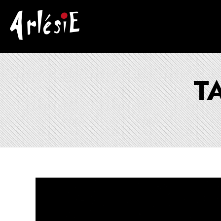
Arlésie
Association Cuturelle Ariégoise
T