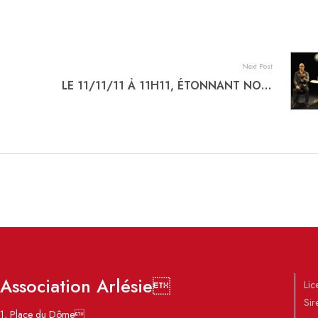
Next Post
LE 11/11/11 À 11H11, ÉTONNANT NON ?
Association Arlésie
Li
Sir
1, Place du Dôme