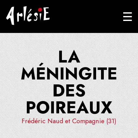
Arlésie
Association Cuturelle Ariégoise
LA
MÉNINGITE
DES
POIREAUX
Frédéric Naud et Compagnie (31)