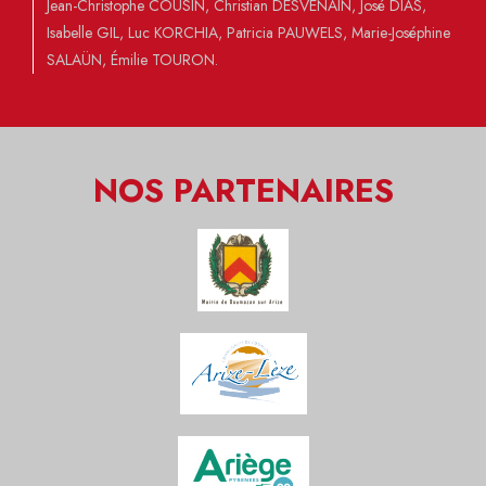
Jean-Christophe COUSIN, Christian DESVENAIN, José DIAS,
Isabelle GIL, Luc KORCHIA, Patricia PAUWELS, Marie-Joséphine
SALAÜN, Émilie TOURON.
NOS PARTENAIRES