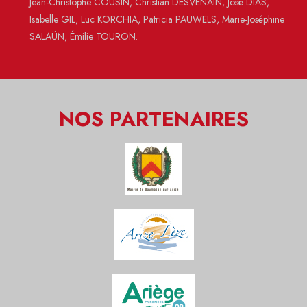
Jean-Christophe COUSIN, Christian DESVENAIN, José DIAS,
Isabelle GIL, Luc KORCHIA, Patricia PAUWELS, Marie-Joséphine
SALAÜN, Émilie TOURON.
NOS PARTENAIRES