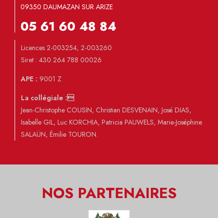
09350 DAUMAZAN SUR ARIZE
05 61 60 48 84
Licences 2-003254, 2-003260
Siret : 430 264 788 00026
APE :
9001 Z
La collégiale :
Jean-Christophe COUSIN, Christian DESVENAIN, José DIAS,
Isabelle GIL, Luc KORCHIA, Patricia PAUWELS, Marie-Joséphine
SALAÜN, Émilie TOURON.
NOS PARTENAIRES