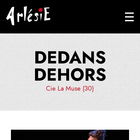
Arlésie
Association Cuturelle Ariégoise
DEDANS
DEHORS
Cie La Muse (30)