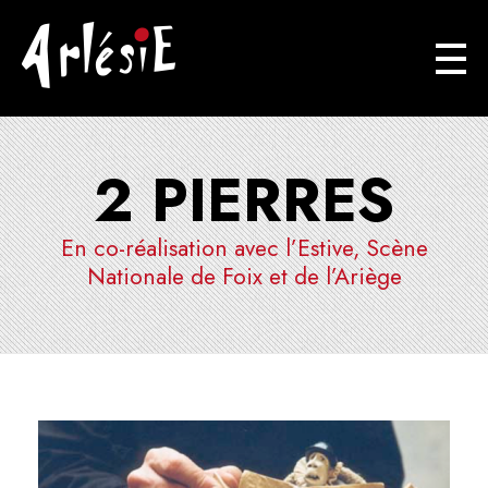
Arlésie
Association Cuturelle Ariégoise
2 PIERRES
En co-réalisation avec l’Estive, Scène
Nationale de Foix et de l’Ariège