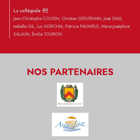
La collégiale :
Jean-Christophe COUSIN, Christian DESVENAIN, José DIAS,
Isabelle GIL, Luc KORCHIA, Patricia PAUWELS, Marie-Joséphine
SALAÜN, Émilie TOURON.
NOS PARTENAIRES