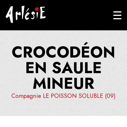
Arlésie
Association Cuturelle Ariégoise
CROCODÉON
EN SAULE
MINEUR
Compagnie LE POISSON SOLUBLE (09)