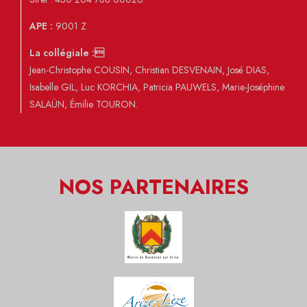
APE :
9001 Z
La collégiale :
Jean-Christophe COUSIN, Christian DESVENAIN, José DIAS,
Isabelle GIL, Luc KORCHIA, Patricia PAUWELS, Marie-Joséphine
SALAÜN, Émilie TOURON.
NOS PARTENAIRES